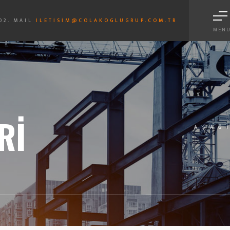
02. MAIL
ILETISIM@COLAKOGLUGRUP.COM.TR
MEN
RI
AŞAĞ