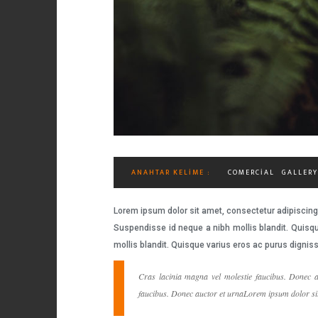
ANAHTAR KELIME :
COMERCIAL
GALLERY
Lorem ipsum dolor sit amet, consectetur adipiscing 
Suspendisse id neque a nibh mollis blandit. Quisqu
mollis blandit. Quisque varius eros ac purus dignis
Cras lacinia magna vel molestie faucibus. Donec a
faucibus. Donec auctor et urnaLorem ipsum dolor sit 