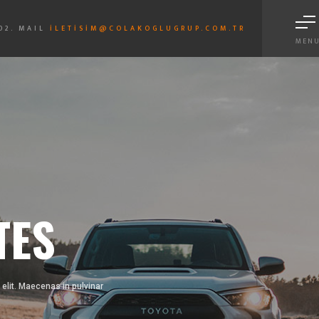
02. MAIL
ILETISIM@COLAKOGLUGRUP.COM.TR
MEN
S
TES
elit. Maecenas in pulvinar