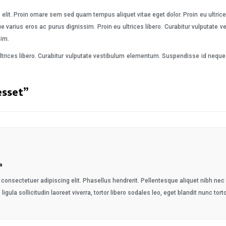
elit. Proin ornare sem sed quam tempus aliquet vitae eget dolor. Proin eu ultric
e varius eros ac purus dignissim. Proin eu ultrices libero. Curabitur vulputat
sim.
ltrices libero. Curabitur vulputate vestibulum elementum. Suspendisse id neque 
esset
”
a
consectetuer adipiscing elit. Phasellus hendrerit. Pellentesque aliquet nibh nec ur
 ligula sollicitudin laoreet viverra, tortor libero sodales leo, eget blandit nunc tort