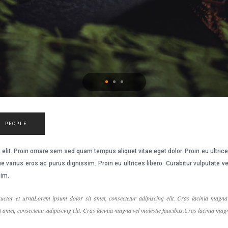
PEOPLE
elit. Proin ornare sem sed quam tempus aliquet vitae eget dolor. Proin eu ultric
e varius eros ac purus dignissim. Proin eu ultrices libero. Curabitur vulputat
sim.
uctor et urnaLorem ipsum dolor sit amet, consectetur adipiscing elit. Cras lacinia magna 
amet, consectetur adipiscing elit. Cras lacinia magna vel molestie faucibus.Cras lacinia magn