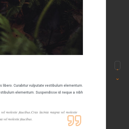
es libero. Curabitur vulputate vestibulum elementum.
e vestibulum elementum. Suspendisse id neque a nibh
vel molestie faucibus.Cras lacinia magna vel molestie
a vel molestie faucibus.