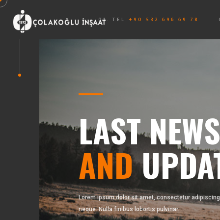
01. TEL
+90 532 696 69 78
LAST NEW
AND
UPDA
Lorem ipsum dolor sit amet, consectetur adipiscing 
neque. Nulla finibus lobortis pulvinar.