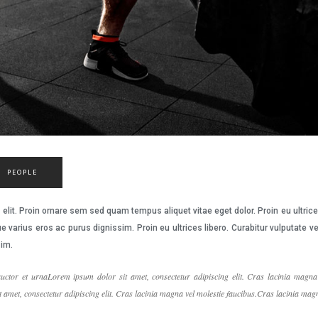
PEOPLE
elit. Proin ornare sem sed quam tempus aliquet vitae eget dolor. Proin eu ultric
e varius eros ac purus dignissim. Proin eu ultrices libero. Curabitur vulputat
sim.
uctor et urnaLorem ipsum dolor sit amet, consectetur adipiscing elit. Cras lacinia magna 
amet, consectetur adipiscing elit. Cras lacinia magna vel molestie faucibus.Cras lacinia magn