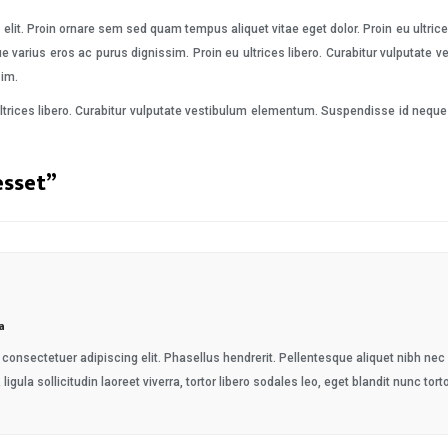
elit. Proin ornare sem sed quam tempus aliquet vitae eget dolor. Proin eu ultric
e varius eros ac purus dignissim. Proin eu ultrices libero. Curabitur vulputat
sim.
ltrices libero. Curabitur vulputate vestibulum elementum. Suspendisse id neque 
esset
”
a
consectetuer adipiscing elit. Phasellus hendrerit. Pellentesque aliquet nibh nec ur
 ligula sollicitudin laoreet viverra, tortor libero sodales leo, eget blandit nunc tort