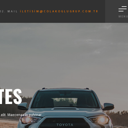
02. MAIL
ILETISIM@COLAKOGLUGRUP.COM.TR
MEN
S
TES
elit. Maecenas in pulvinar