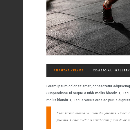
ANAHTAR KELIME :
COMERCIAL
GALLERY
Lorem ipsum dolor sit amet, consectetur adipiscing 
Suspendisse id neque a nibh mollis blandit. Quisqu
mollis blandit. Quisque varius eros ac purus dignis
Cras lacinia magna vel molestie faucibus. Donec a
faucibus. Donec auctor et urnaLorem ipsum dolor sit 