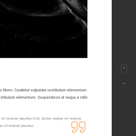
es libero. Curabitur vulputate vestibulum elementum.
e vestibulum elementum. Suspendisse id neque a nibh
vel molestie faucibus.Cras lacinia magna vel molestie
a vel molestie faucibus.