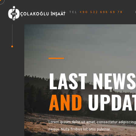
01. TEL
+90 532 696 69 78
LAST NEW
AND
UPDA
Lorem ipsum dolor sit amet, consectetur adipiscing 
neque. Nulla finibus lobortis pulvinar.